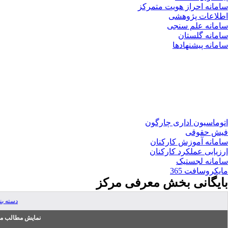
سامانه احراز هویت متمرکز
اطلاعات پژوهشی
سامانه علم سنجی
سامانه گلستان
سامانه پیشنهادها
اتوماسیون اداری چارگون
فیش حقوقی
سامانه آموزش کارکنان
ارزیابی عملکرد کارکنان
سامانه لجستیک
مایکروسافت 365
بایگانی بخش
معرفی مرکز
دسته ب
نمایش مطالب من